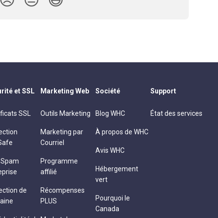
rité et SSL
Marketing Web
Société
Support
ificats SSL
Outils Marketing
Blog WHC
État des services
ection
Marketing par
À propos de WHC
Safe
Courriel
Avis WHC
i-Spam
Programme
Hébergement
eprise
affilié
vert
ection de
Récompenses
Pourquoi le
aine
PLUS
Canada