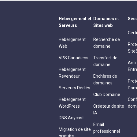
Hébergement et
Domaines et
Sécu
Serveurs
Sites web
Cert
Hébergement
Recherche de
Prot
Web
domaine
Site
VPS Canadiens
Transfert de
Ant
domaine
Hébergement
Entr
Revendeur
Enchères de
Prot
domaines
Serveurs Dédiés
Dom
Club Domaine
Hébergement
Conf
WordPress
Créateur de site
dom
IA
DNS Anycast
Email
Migration de site
professionnel
gratuite