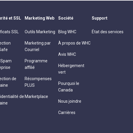
rité et SSL
Marketing Web
Société
Support
ificats SSL
Outils Marketing
Blog WHC
État des services
ection
Marketing par
À propos de WHC
Safe
Courriel
Avis WHC
i-Spam
Programme
Hébergement
eprise
affilié
vert
ection de
Récompenses
Pourquoi le
aine
PLUS
Canada
identialité de
Marketplace
Nous joindre
aine
Carrières