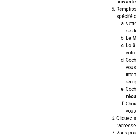
suivante
Remplisse
spécifé d
Votr
de d
Le 
M
Le 
S
votr
Coch
vous 
inte
récu
Coch
récu
Choi
vous
Cliquez s
l'adresse
Vous pouv