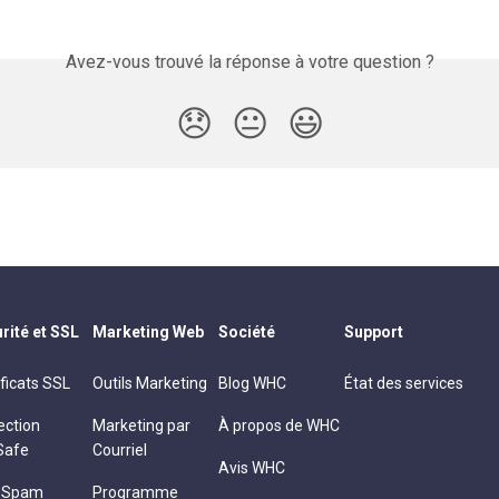
Avez-vous trouvé la réponse à votre question ?
😞
😐
😃
rité et SSL
Marketing Web
Société
Support
ificats SSL
Outils Marketing
Blog WHC
État des services
ection
Marketing par
À propos de WHC
Safe
Courriel
Avis WHC
i-Spam
Programme