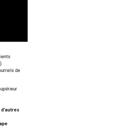
lients 
).
ourriels de 
supérieur 
 d'autres 
ape 