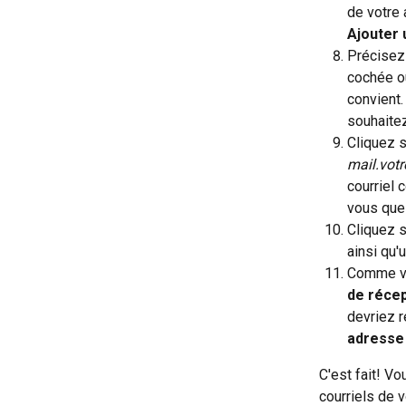
de votre 
Ajouter 
Précisez 
cochée ou
convient
souhaitez
Cliquez s
mail.vot
courriel 
vous que 
Cliquez s
ainsi qu'
Comme vo
de récep
devriez r
adresse
C'est fait! V
courriels de 