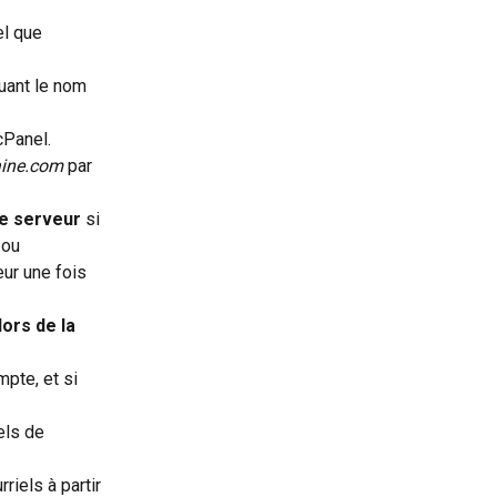
l que 
uant le nom 
cPanel.
ine.com
 par 
e serveur
 si 
 ou 
ur une fois 
ors de la 
pte, et si 
els de 
iels à partir 