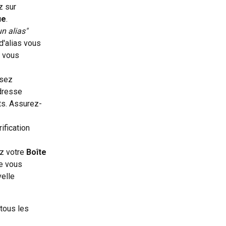
z sur 
ue
.
n alias"
 d'alias vous 
i vous 
isez 
dresse 
ts. Assurez-
ification 
z votre 
Boîte 
e vous 
elle 
tous les 