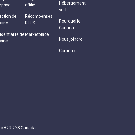
Hébergement
eprise
affilié
vert
ection de
Récompenses
Pourquoi le
aine
PLUS
Canada
identialité de
Marketplace
Nous joindre
aine
Carrières
bec H2R 2Y3 Canada