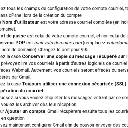
.
z tous les champs de configuration de votre compte courriel, te
ans cPanel lors de la création du compte.
e 
Nom d'utilisateur
 est votre adresse courriel complète (en incl
omaine).
ot de passe
 est celui de votre compte courriel, et non celui de 
erveur POP
 est 
mail.votredomaine.com
 (remplacez 
votredoma
e nom de domaine). Changez le port pour 995.
ez la case 
Conserver une copie du message récupéré sur l
prévoyez lire vos courriels à partir d'autres logiciels de courriel
rfaces Webmail. Autrement, vos courriels seront effacés du serve
pérés par Gmail.
ez la case 
Toujours utiliser une connexion sécurisée (SSL) l
pération du courriel
.
sissez si vous voulez étiqueter les messages entrant par ce com
 voulez les archiver dès leur réception.
ur 
Ajouter un compte
. Gmail récupèrera ensuite tous les courri
 en question.
ez maintenant configurer Gmail afin de pouvoir envoyer des courr