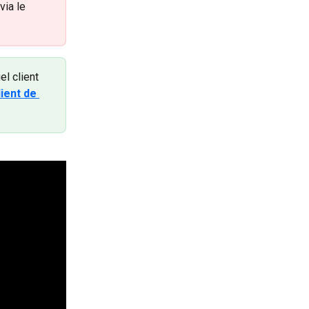
via le 
l client 
ient de 