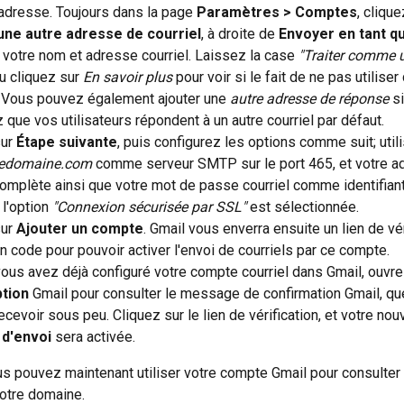
adresse. Toujours dans la page 
Paramètres > Comptes
, clique
une autre adresse de courriel
, à droite de 
Envoyer en tant q
votre nom et adresse courriel. Laissez la case 
"Traiter comme u
 cliquez sur 
En savoir plus
 pour voir si le fait de ne pas utiliser
. Vous pouvez également ajouter une 
autre adresse de réponse
 s
 que vos utilisateurs répondent à un autre courriel par défaut.
ur 
Étape suivante
, puis configurez les options comme suit; util
redomaine.com
 comme serveur SMTP sur le port 465, et votre a
complète ainsi que votre mot de passe courriel comme identifian
l'option 
"Connexion sécurisée par SSL"
 est sélectionnée.
ur 
Ajouter un compte
. Gmail vous enverra ensuite un lien de vér
un code pour pouvoir activer l'envoi de courriels par ce compte.
us avez déjà configuré votre compte courriel dans Gmail, ouvre
tion
 Gmail pour consulter le message de confirmation Gmail, qu
ecevoir sous peu. Cliquez sur le lien de vérification, et votre nouv
 d'envoi
 sera activée.
ous pouvez maintenant utiliser votre compte Gmail pour consulter 
votre domaine.