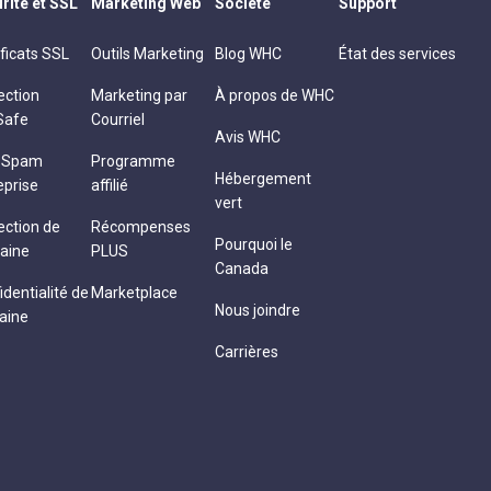
rité et SSL
Marketing Web
Société
Support
ificats SSL
Outils Marketing
Blog WHC
État des services
ection
Marketing par
À propos de WHC
Safe
Courriel
Avis WHC
i-Spam
Programme
Hébergement
eprise
affilié
vert
ection de
Récompenses
Pourquoi le
aine
PLUS
Canada
identialité de
Marketplace
Nous joindre
aine
Carrières