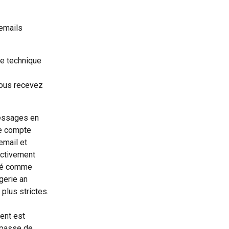
emails 
ne technique 
ous recevez 
messages en 
re compte 
email et 
activement 
éré comme 
gerie an 
plus strictes.
nt est 
 passe de 