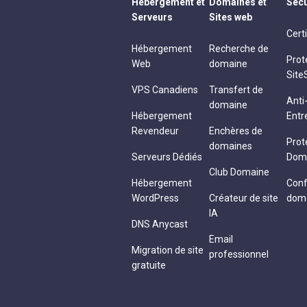
Hébergement et
Domaines et
Sécu
Serveurs
Sites web
Cert
Hébergement
Recherche de
Prot
Web
domaine
Site
VPS Canadiens
Transfert de
Ant
domaine
Hébergement
Entr
Revendeur
Enchères de
Prot
domaines
Serveurs Dédiés
Dom
Club Domaine
Hébergement
Conf
WordPress
Créateur de site
dom
IA
DNS Anycast
Email
Migration de site
professionnel
gratuite