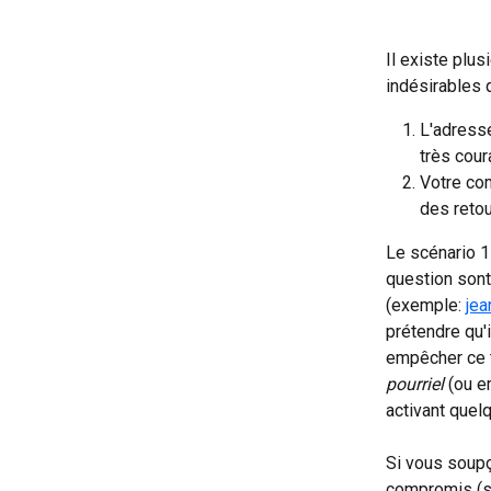
Il existe plu
indésirables 
L'adresse
très cour
Votre co
des retou
Le scénario 1
question sont
(exemple: 
je
prétendre qu'
empêcher ce t
pourriel
 (ou 
activant quel
Si vous soup
compromis (sc