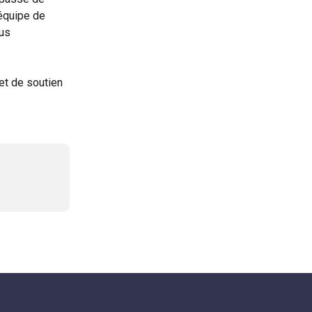
équipe de 
us 
et de soutien 