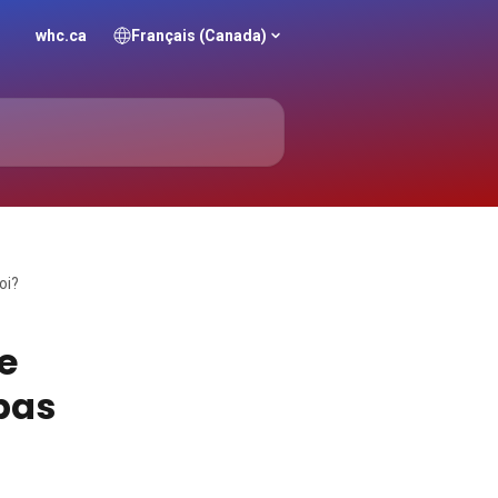
whc.ca
Français (Canada)
oi?
e
pas