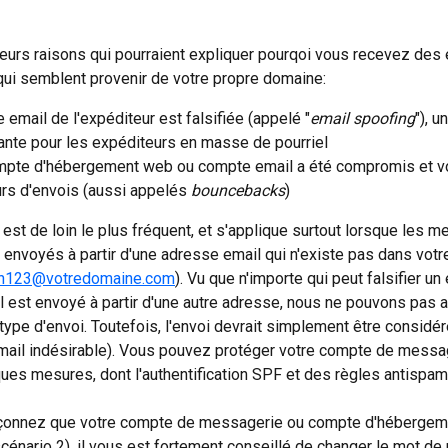
sieurs raisons qui pourraient expliquer pourqoi vous recevez des 
qui semblent provenir de votre propre domaine:
 email de l'expéditeur est falsifiée (appelé "
email spoofing
"), u
ante pour les expéditeurs en masse de pourriel
mpte d'hébergement web ou compte email a été compromis et v
rs d'envois (aussi appelés 
bouncebacks
)
 est de loin le plus fréquent, et s'applique surtout lorsque les 
 envoyés à partir d'une adresse email qui n'existe pas dans vot
an123@votredomaine.com
). Vu que n'importe qui peut falsifier un 
il est envoyé à partir d'une autre adresse, nous ne pouvons pas 
ype d'envoi. Toutefois, l'envoi devrait simplement être consid
email indésirable). Vous pouvez protéger votre compte de messa
ques mesures, dont l'authentification SPF et des règles antispam 
çonnez que votre compte de messagerie ou compte d'hébergeme
énario 2), il vous est fortement conseillé de changer le mot de