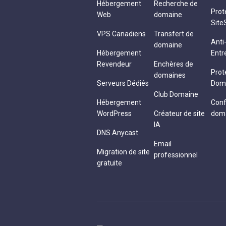
Hébergement
Recherche de
Prot
Web
domaine
Site
VPS Canadiens
Transfert de
Ant
domaine
Hébergement
Entr
Revendeur
Enchères de
Prot
domaines
Serveurs Dédiés
Dom
Club Domaine
Hébergement
Conf
WordPress
Créateur de site
dom
IA
DNS Anycast
Email
Migration de site
professionnel
gratuite