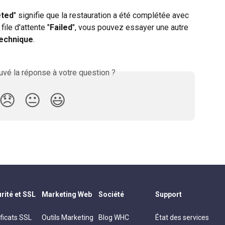
ted
" signifie que la restauration a été complétée avec 
ile d'attente "
Failed
", vous pouvez essayer une autre 
technique
.
vé la réponse à votre question ?
😞
😐
😃
rité et SSL
Marketing Web
Société
Support
ificats SSL
Outils Marketing
Blog WHC
État des services