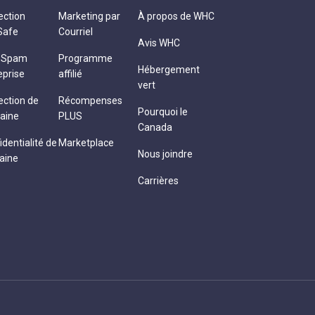
ection
Marketing par
À propos de WHC
Safe
Courriel
Avis WHC
i-Spam
Programme
Hébergement
eprise
affilié
vert
ection de
Récompenses
Pourquoi le
aine
PLUS
Canada
identialité de
Marketplace
Nous joindre
aine
Carrières