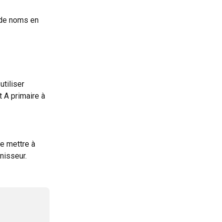
 de noms en 
tiliser 
 A primaire à 
de mettre à 
isseur. 