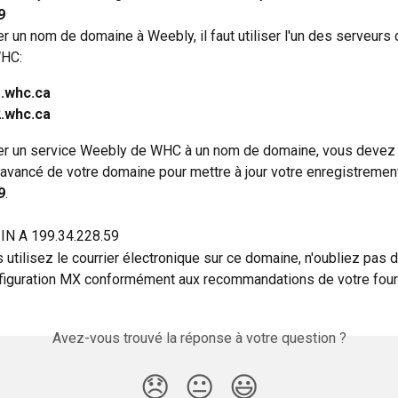
9
r un nom de domaine à Weebly, il faut utiliser l'un des serveurs
WHC:
1.whc.ca
2.whc.ca
r un service Weebly de WHC à un nom de domaine, vous devez u
 avancé de votre domaine pour mettre à jour votre enregistrement
9
.
IN A 199.34.228.59
s utilisez le courrier électronique sur ce domaine, n'oubliez pas 
nfiguration MX conformément aux recommandations de votre fourn
Avez-vous trouvé la réponse à votre question ?
😞
😐
😃