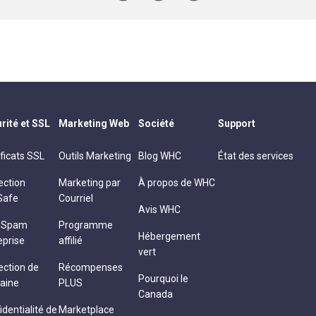
rité et SSL
Marketing Web
Société
Support
ificats SSL
Outils Marketing
Blog WHC
État des services
ection
Marketing par
À propos de WHC
Safe
Courriel
Avis WHC
i-Spam
Programme
Hébergement
eprise
affilié
vert
ection de
Récompenses
Pourquoi le
aine
PLUS
Canada
identialité de
Marketplace