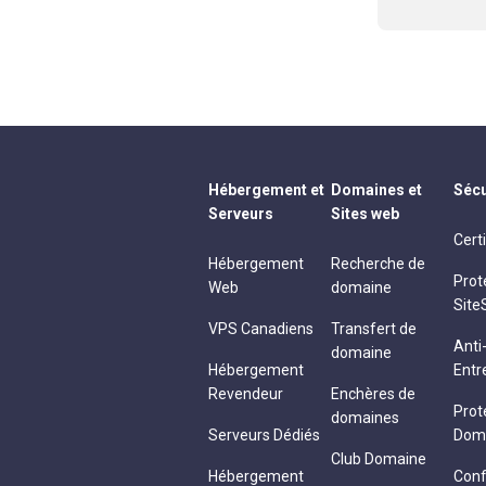
Hébergement et
Domaines et
Sécu
Serveurs
Sites web
Cert
Hébergement
Recherche de
Prot
Web
domaine
Site
VPS Canadiens
Transfert de
Ant
domaine
Hébergement
Entr
Revendeur
Enchères de
Prot
domaines
Serveurs Dédiés
Dom
Club Domaine
Hébergement
Conf