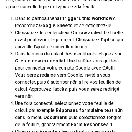
qu’une nouvelle ligne est ajoutée à la feuille.
Dans le panneau 
What triggers this workflow?
, 
recherchez 
Google Sheets
 et sélectionnez-le.
Choisissez le déclencheur 
On row added
. Le libellé 
exact peut varier légèrement. Choisissez l’option qui 
surveille l’ajout de nouvelles lignes.
Dans le menu déroulant des identifiants, cliquez sur 
Create new credential
. Une fenêtre vous guidera 
pour connecter votre compte Google avec OAuth. 
Vous serez redirigé vers Google, invité à vous 
connecter, puis à autoriser n8n à lire vos feuilles de 
calcul. Approuvez l’accès, puis vous serez redirigé 
vers n8n.
Une fois connecté, sélectionnez votre feuille de 
calcul, par exemple 
Réponses formulaire test n8n
, 
dans le menu 
Document
, puis sélectionnez l’onglet 
de la feuille, généralement 
Form Responses 1
.
Cliquez sur 
Execute step
 en haut du panneau du 