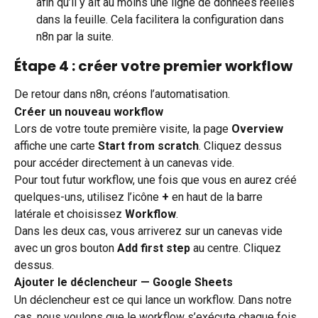
afin qu’il y ait au moins une ligne de données réelles 
dans la feuille. Cela facilitera la configuration dans 
n8n par la suite.
Étape 4 : créer votre premier workflow
De retour dans n8n, créons l’automatisation.
Créer un nouveau workflow
Lors de votre toute première visite, la page 
Overview
affiche une carte 
Start from scratch
. Cliquez dessus 
pour accéder directement à un canevas vide.
Pour tout futur workflow, une fois que vous en aurez créé 
quelques-uns, utilisez l’icône 
+
 en haut de la barre 
latérale et choisissez 
Workflow
.
Dans les deux cas, vous arriverez sur un canevas vide 
avec un gros bouton 
Add first step
 au centre. Cliquez 
dessus.
Ajouter le déclencheur — Google Sheets
Un déclencheur est ce qui lance un workflow. Dans notre 
cas, nous voulons que le workflow s’exécute chaque fois 