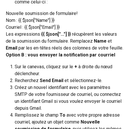
comme celui-ci :
Nouvelle soumission de formulaire!
Nom : {{ $json["Name"] }}
Courriel : {{ $json["Email"] }}
Les expressions 
{{ $json["..."] }}
 récupèrent les valeurs 
de la soumission du formulaire. Remplacez 
Name
 et 
Email
 par les en-têtes réels des colonnes de votre feuille.
Option B : vous envoyer la notification par courriel
Sur le canevas, cliquez sur le 
+
 à droite du nœud 
déclencheur.
Recherchez 
Send Email
 et sélectionnez-le.
Créez un nouvel identifiant avec les paramètres 
SMTP de votre fournisseur de courriel, ou connectez 
un identifiant Gmail si vous voulez envoyer le courriel 
depuis Gmail.
Remplissez le champ 
To
 avec votre propre adresse 
courriel, ajoutez un objet comme 
Nouvelle 
soumission de formulaire
, puis utilisez les mêmes 