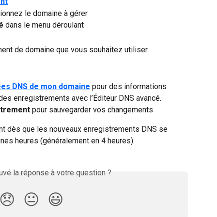
ent
tionnez le domaine à gérer
é
 dans le menu déroulant
ment de domaine que vous souhaitez utiliser
ées DNS de mon domaine
 pour des informations 
r des enregistrements avec l’Éditeur DNS avancé. 
strement
 pour sauvegarder vos changements
ont dès que les nouveaux enregistrements DNS se 
ines heures (généralement en 4 heures).
vé la réponse à votre question ?
😞
😐
😃