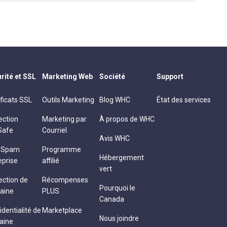
rité et SSL
Marketing Web
Société
Support
ificats SSL
Outils Marketing
Blog WHC
État des services
ection
Marketing par
À propos de WHC
Safe
Courriel
Avis WHC
i-Spam
Programme
Hébergement
eprise
affilié
vert
ection de
Récompenses
Pourquoi le
aine
PLUS
Canada
identialité de
Marketplace
Nous joindre
aine