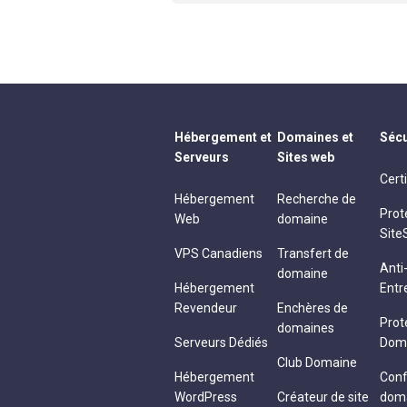
Hébergement et
Domaines et
Sécu
Serveurs
Sites web
Cert
Hébergement
Recherche de
Prot
Web
domaine
Site
VPS Canadiens
Transfert de
Ant
domaine
Hébergement
Entr
Revendeur
Enchères de
Prot
domaines
Serveurs Dédiés
Dom
Club Domaine
Hébergement
Conf
WordPress
Créateur de site
dom