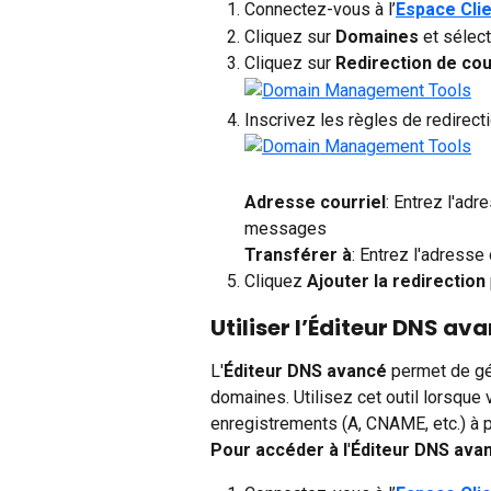
Connectez-vous à l’
Espace Cli
Cliquez sur 
Domaines 
et sélec
Cliquez sur 
Redirection de cour
Inscrivez les règles de redirecti
Adresse courriel
: Entrez l'adr
messages
Transférer à
: Entrez l'adress
Cliquez 
Ajouter la redirection
Utiliser l’Éditeur DNS av
L'
Éditeur DNS avancé
 permet de gé
domaines. Utilisez cet outil lorsque
enregistrements (A, CNAME, etc.) à pa
Pour accéder à l
'
Éditeur DNS ava