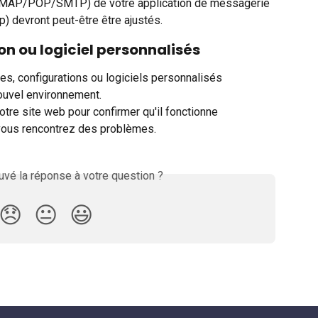
IMAP/POP/SMTP) de votre application de messagerie 
) devront peut-être être ajustés.
n ou logiciel personnalisés
s, configurations ou logiciels personnalisés 
ouvel environnement. 
tre site web pour confirmer qu'il fonctionne 
 vous rencontrez des problèmes.
vé la réponse à votre question ?
😞
😐
😃