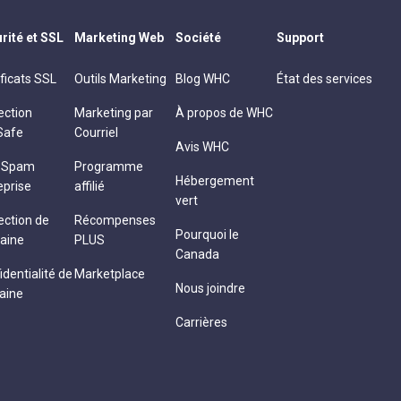
rité et SSL
Marketing Web
Société
Support
ificats SSL
Outils Marketing
Blog WHC
État des services
ection
Marketing par
À propos de WHC
Safe
Courriel
Avis WHC
i-Spam
Programme
Hébergement
eprise
affilié
vert
ection de
Récompenses
Pourquoi le
aine
PLUS
Canada
identialité de
Marketplace
Nous joindre
aine
Carrières