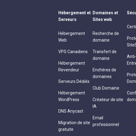
Hébergement et
Domaines et
Sécu
Serveurs
Sites web
Cert
Hébergement
Recherche de
Prot
Web
domaine
Site
VPS Canadiens
Transfert de
Ant
domaine
Hébergement
Entr
Revendeur
Enchères de
Prot
domaines
Serveurs Dédiés
Dom
Club Domaine
Hébergement
Conf
WordPress
Créateur de site
dom
IA
DNS Anycast
Email
Migration de site
professionnel
gratuite