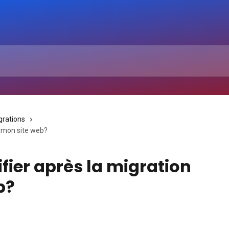
grations
e mon site web?
ifier après la migration
b?